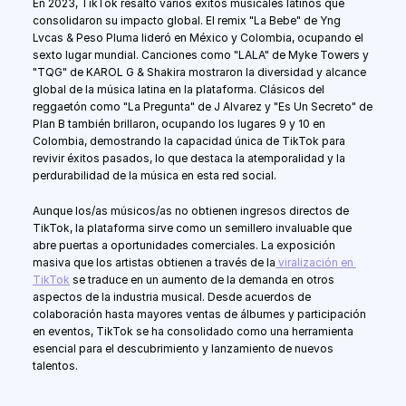
En 2023, TikTok resaltó varios éxitos musicales latinos que 
consolidaron su impacto global. El remix "La Bebe" de Yng 
Lvcas & Peso Pluma lideró en México y Colombia, ocupando el 
sexto lugar mundial. Canciones como "LALA" de Myke Towers y 
"TQG" de KAROL G & Shakira mostraron la diversidad y alcance 
global de la música latina en la plataforma. Clásicos del 
reggaetón como "La Pregunta" de J Alvarez y "Es Un Secreto" de 
Plan B también brillaron, ocupando los lugares 9 y 10 en 
Colombia, demostrando la capacidad única de TikTok para 
revivir éxitos pasados, lo que destaca la atemporalidad y la 
perdurabilidad de la música en esta red social.
Aunque los/as músicos/as no obtienen ingresos directos de 
TikTok, la plataforma sirve como un semillero invaluable que 
abre puertas a oportunidades comerciales. La exposición 
masiva que los artistas obtienen a través de la
 viralización en 
TikTok
 se traduce en un aumento de la demanda en otros 
aspectos de la industria musical. Desde acuerdos de 
colaboración hasta mayores ventas de álbumes y participación 
en eventos, TikTok se ha consolidado como una herramienta 
esencial para el descubrimiento y lanzamiento de nuevos 
talentos.