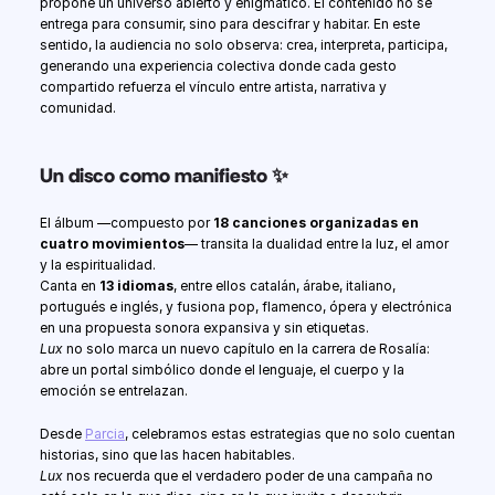
propone un universo abierto y enigmático. El contenido no se 
entrega para consumir, sino para descifrar y habitar. En este 
sentido, la audiencia no solo observa: crea, interpreta, participa, 
generando una experiencia colectiva donde cada gesto 
compartido refuerza el vínculo entre artista, narrativa y 
comunidad.
Un disco como manifiesto ✨
El álbum —compuesto por 
18 canciones organizadas en 
cuatro movimientos
— transita la dualidad entre la luz, el amor 
y la espiritualidad.
Canta en 
13 idiomas
, entre ellos catalán, árabe, italiano, 
portugués e inglés, y fusiona pop, flamenco, ópera y electrónica 
en una propuesta sonora expansiva y sin etiquetas.
Lux
 no solo marca un nuevo capítulo en la carrera de Rosalía: 
abre un portal simbólico donde el lenguaje, el cuerpo y la 
emoción se entrelazan.
Desde 
Parcia
, celebramos estas estrategias que no solo cuentan 
historias, sino que las hacen habitables.
Lux
 nos recuerda que el verdadero poder de una campaña no 