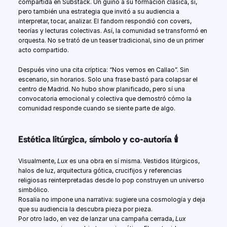
compartida en Substack. Un guiño a su formación clásica, sí, 
pero también una estrategia que invitó a su audiencia a 
interpretar, tocar, analizar. El fandom respondió con covers, 
teorías y lecturas colectivas. Así, la comunidad se transformó en 
orquesta. No se trató de un teaser tradicional, sino de un primer 
acto compartido.
Después vino una cita críptica: “Nos vemos en Callao”. Sin 
escenario, sin horarios. Solo una frase bastó para colapsar el 
centro de Madrid. No hubo show planificado, pero sí una 
convocatoria emocional y colectiva que demostró cómo la 
comunidad responde cuando se siente parte de algo.
Estética litúrgica, símbolo y co-autoría 🕯️
Visualmente, 
Lux
 es una obra en sí misma. Vestidos litúrgicos, 
halos de luz, arquitectura gótica, crucifijos y referencias 
religiosas reinterpretadas desde lo pop construyen un universo 
simbólico.
Rosalía no impone una narrativa: sugiere una cosmología y deja 
que su audiencia la descubra pieza por pieza.
Por otro lado, en vez de lanzar una campaña cerrada, 
Lux