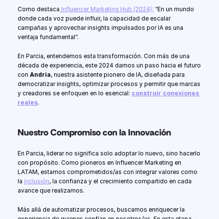
Como destaca
 Influencer Marketing Hub (2024):
 “En un mundo 
donde cada voz puede influir, la capacidad de escalar 
campañas y aprovechar insights impulsados por IA es una 
ventaja fundamental”.
En Parcia, entendemos esta transformación. Con más de una 
década de experiencia, este 2024 damos un paso hacia el futuro 
con 
Andria
, nuestra asistente pionero de IA, diseñada para 
democratizar insights, optimizar procesos y permitir que marcas 
y creadores se enfoquen en lo esencial: 
construir conexiones 
reales
.
Nuestro Compromiso con la Innovación
En Parcia, liderar no significa solo adoptar lo nuevo, sino hacerlo 
con propósito. Como pioneros en Influencer Marketing en 
LATAM, estamos comprometidos/as con integrar valores como 
la 
inclusión
, la confianza y el crecimiento compartido en cada 
avance que realizamos.
Más allá de automatizar procesos, buscamos enriquecer la 
experiencia de quienes confían en nosotros/as. En esta etapa 