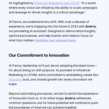
As highlighted by 
Influencer Marketing Hub (2024)
: “In a world 
where every voice can influence, the ability to scale campaigns 
and leverage AI-driven insights is a critical advantage.”
At Parcia, we understand this shift. With over a decade of 
experience, we’re stepping into the future in 2024 with 
Andria
, 
our pioneering AI assistant. Designed to democratize insights, 
optimize processes, and help brands and creators focus on 
what truly matters: 
building real connections.
Our Commitment to Innovation
At Parcia, leadership isn’t just about adopting the latest tools—
it’s about doing so with purpose. As pioneers in Influencer 
Marketing in LATAM, we’re committed to embedding values like 
inclusion
, trust, and shared growth into every innovation we 
make.
Beyond automating processes, we aim to enrich the experience 
of those who trust us. In its initial stage, 
Andria
 addresses 
common questions, but its future potential will continue to push 
the boundaries of what we can achieve together: