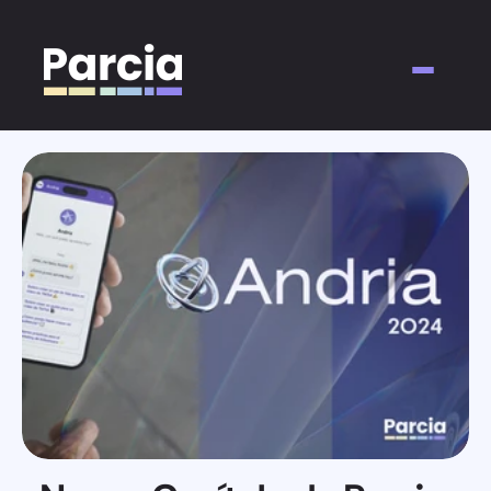
About
For Brands
For Creators
Insights
Contact