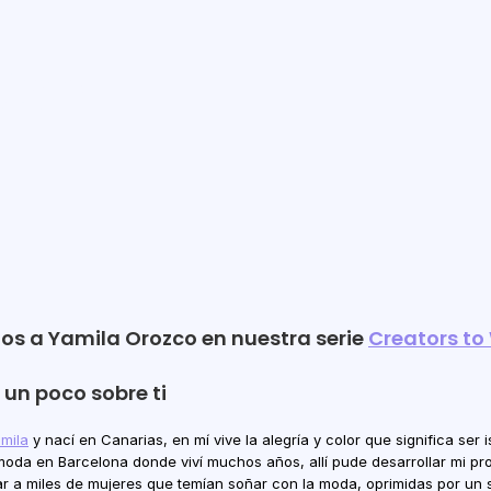
tch 
s a Yamila Orozco en nuestra serie 
Creators to
un poco sobre ti
mila
 y nací en Canarias, en mí vive la alegría y color que significa ser 
moda en Barcelona donde viví muchos años, allí pude desarrollar mi pro
ar a miles de mujeres que temían soñar con la moda, oprimidas por un s