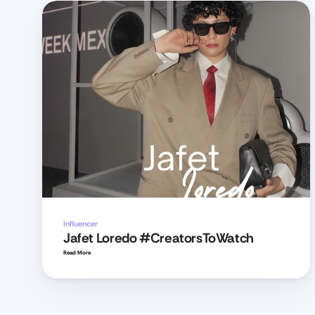
Influencer
Jafet Loredo #CreatorsToWatch
Read More 