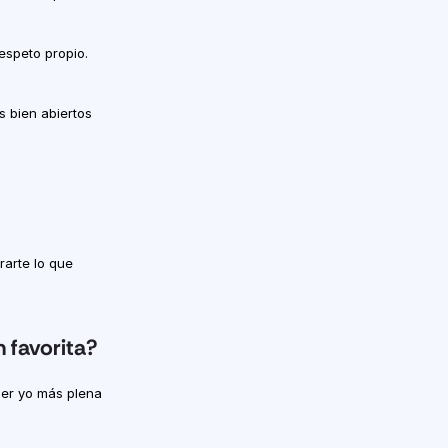
speto propio. 
bien abiertos 
rte lo que 
 favorita?
er yo más plena 