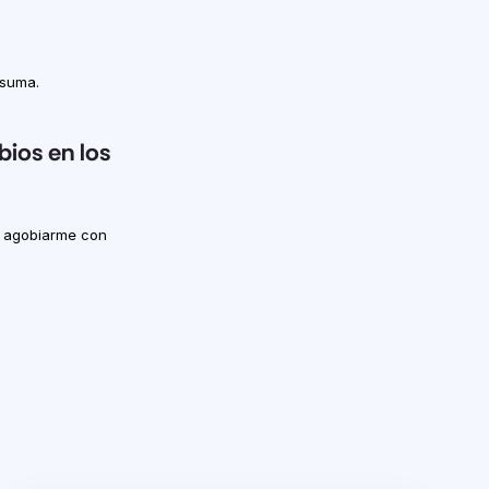
 suma.
ios en los 
 agobiarme con 