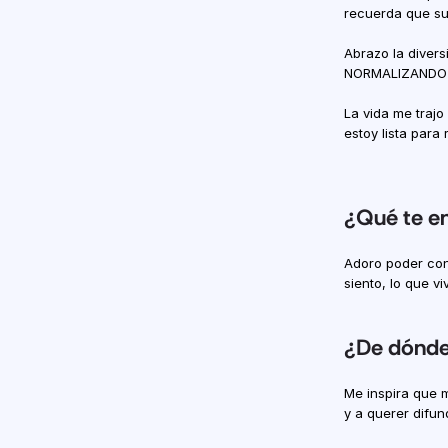
recuerda que su
Abrazo la divers
NORMALIZANDO
La vida me traj
estoy lista para
¿Qué te en
Adoro poder con
siento, lo que vi
¿De dónde 
Me inspira que m
y a querer difu