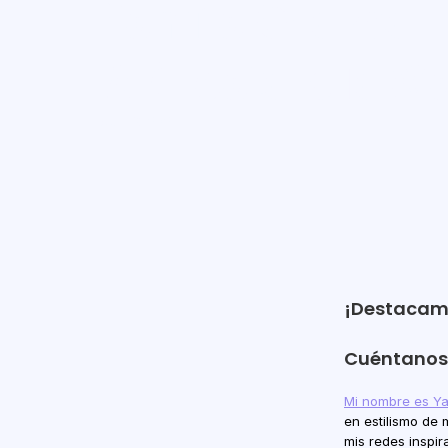
Yamila Orozco 
#CreatorsToWa
Sep 18, 2025
¡Destacamo
Cuéntanos 
Mi nombre es Ya
en estilismo de 
mis redes inspir