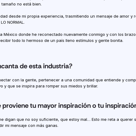
 tamaño no está bien.
idad desde mi propia experiencia, trasmitiendo un mensaje de amor y re
 LO NORMAL.
o a México donde he reconectado nuevamente conmigo y con los brazos 
 recibir todo lo hermoso de un país lleno estímulos y gente bonita.
canta de esta industria?
ectar con la gente, pertenecer a una comunidad que entiende y compra
vo y que se inspira para romper sus miedos y brillar.
proviene tu mayor inspiración o tu inspiración
e digan que no soy suficiente, que estoy mal… Esto me reta a querer s
ndir mi mensaje con más ganas.