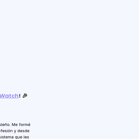
 Watch
! 🎉
isleño. Me formé 
fesión y desde 
istema que les 