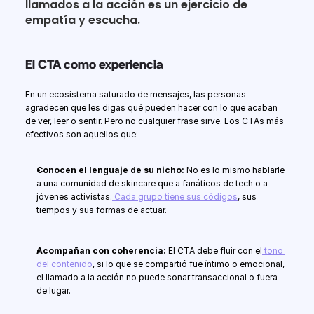
llamados a la acción es un ejercicio de 
empatía y escucha.
El CTA como experiencia
En un ecosistema saturado de mensajes, las personas 
agradecen que les digas qué pueden hacer con lo que acaban 
de ver, leer o sentir. Pero no cualquier frase sirve. Los CTAs más 
efectivos son aquellos que:
Conocen el lenguaje de su nicho:
 No es lo mismo hablarle 
a una comunidad de skincare que a fanáticos de tech o a 
jóvenes activistas.
 Cada grupo tiene sus códigos
, sus 
tiempos y sus formas de actuar.
Acompañan con coherencia:
 El CTA debe fluir con el
 tono 
del contenido
, si lo que se compartió fue íntimo o emocional, 
el llamado a la acción no puede sonar transaccional o fuera 
de lugar.