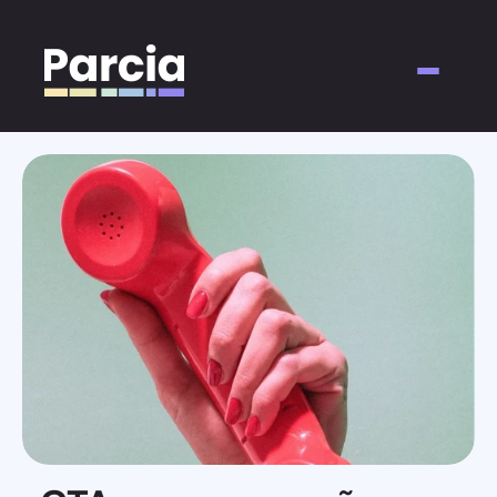
About
For Brands
For Creators
Insights
Contact